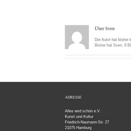
Zum
Inhalt
springen
Über
Sven
Der Autor hat bisher 
Bisher hat Sven, 0 B
ADRESSE
Alles wird schön e.V.
Kunst und Kultur
Friedrich-Naumann-Str. 27
21075 Hamburg