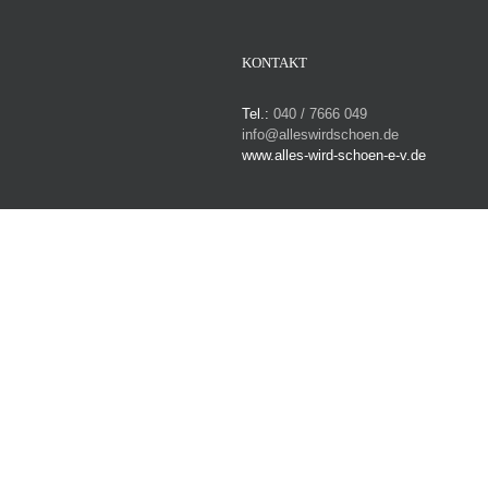
KONTAKT
Tel.:
040 / 7666 049
info@alleswirdschoen.de
www.alles-wird-schoen-e-v.de