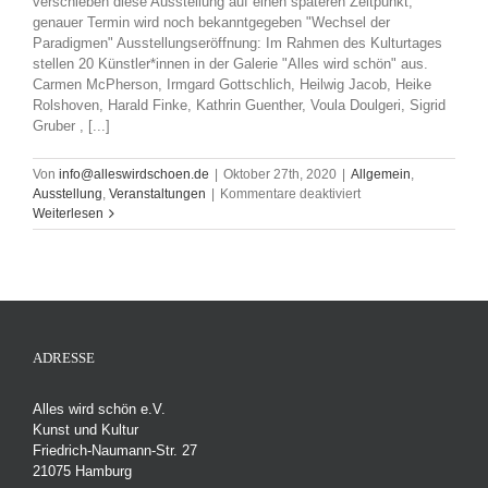
verschieben diese Ausstellung auf einen späteren Zeitpunkt,
genauer Termin wird noch bekanntgegeben "Wechsel der
Paradigmen" Ausstellungseröffnung: Im Rahmen des Kulturtages
stellen 20 Künstler*innen in der Galerie "Alles wird schön" aus.
Carmen McPherson, Irmgard Gottschlich, Heilwig Jacob, Heike
Rolshoven, Harald Finke, Kathrin Guenther, Voula Doulgeri, Sigrid
Gruber , [...]
Von
info@alleswirdschoen.de
|
Oktober 27th, 2020
|
Allgemein
,
für
Ausstellung
,
Veranstaltungen
|
Kommentare deaktiviert
Ausstellungseröffnun
Weiterlesen
zum
Harburger
Kulturtag
2020
Sonntag
8.
November
ADRESSE
12-
20
Alles wird schön e.V.
Uhr
Kunst und Kultur
Friedrich-Naumann-Str. 27
21075 Hamburg