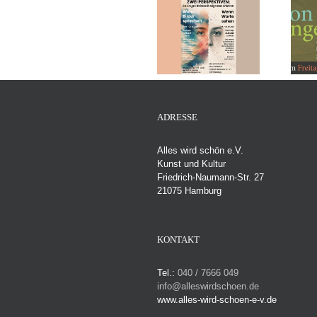
PERSPEKTIVEN
TEIL EINS „Wenn
„Salon der
Bilder sprechen“
Ungewollten“
Vernissage: So,
Vernissage, Freitag
09.08.2026 15:00
den 24. Juli 2026
Uhr
um 19 Uhr
TEIL ZWEI „Wenn
Worte sehen“
ADRESSE
Vernissage: So,
23.08.2026 15:00
Uhr
Alles wird schön e.V.
Kunst und Kultur
Friedrich-Naumann-Str. 27
21075 Hamburg
KONTAKT
Tel.:
040 / 7666 049
info@alleswirdschoen.de
www.alles-wird-schoen-e-v.de