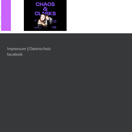
PERSPEKTIVEN
TEIL EINS „Wenn
„Salon der
age: CHAOS
Bilder sprechen“
Ungewollten“
KS – Neue
Vernissage: So,
Vernissage, Freitag
– 6.6.2026,
09.08.2026 15:00
den 24. Juli 2026
8 Uhr
Uhr
um 19 Uhr
TEIL ZWEI „Wenn
Worte sehen“
Impressum
|
Datenschutz
Vernissage: So,
facebook
23.08.2026 15:00
Uhr