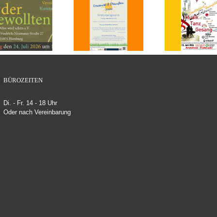
Festival – Umsonst
Stadtteilfest
Verniss
& Draußen –
Heimfeld –
& CLAR
Freitag, 19.06.26
Samstag, 13.06.26,
Werke 
und Samstag,
14 – 22 Uhr
1
20.06.26
BÜROZEITEN
Di. - Fr. 14 - 18 Uhr
Oder nach Vereinbarung