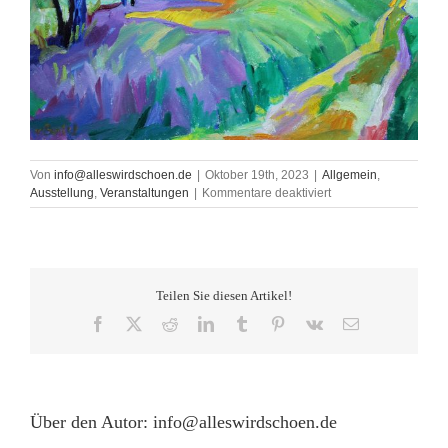
Von
info@alleswirdschoen.de
|
Oktober 19th, 2023
|
Allgemein
,
für
Ausstellung
,
Veranstaltungen
|
Kommentare deaktiviert
Gefühlsmalerei
aus
dem
Atelier
und
Teilen Sie diesen Artikel!
frisches
Grünzeug
Facebook
X
Reddit
LinkedIn
Tumblr
Pinterest
Vk
E-
aus
Mail
der
Landschaft
Von
Annette
Über den Autor:
info@alleswirdschoen.de
von
Borstel