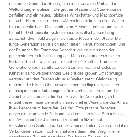
nutzen die Gunst der Stunde, um einen radikalen Umbau der
Weltordnung einzuleiten. Die großen Staaten und Staatenbünde
zerfallen und ein neues, globales Wirtschafts- und Machtgefüge
entsteht. Nicht zuletzt sorgen »Nebenleben« in virtuellen Welten
für ein nachhaltiges Miteinander von Mensch, Technik und Natur.
In Teil II, Drift, bewährt sich die neue Gesellschaftsordnung
zunächst, doch bald zeigen sich erste Risse in der Utopie. Die
junge Generation sehnt sich nach neuen Herausforderungen, und
der Raumschiffer Tommaso Benedetti glaubt auch nach der
gescheiterten Kolonialisierung des Mars noch an grenzenlosen
Fortschritt und Expansion. Er sieht die Zukunft im Bau eines
Generationenraumschiffs zu den Sternen, während Celeste,
Künstlerin und weltbekanntes Gesicht des großen Umschwungs,
verstärkt auf das Erleben virtueller Welten setzt. Gleichzeitig
mutieren die KIs zu GIs, gewachsenen Intelligenzen, die sich
emanzipieren und fortan eigene Ziele verfolgen. Im dritten Teil,
Zukünfte, spitzen sich die Konflikte zu: Im Asteroidengürtel
entsteht eine neue Generation maschineller Wesen, die das All als
ihren Lebensraum begreifen. Auf der Erde putscht Benedetti
gegen die bestehende Ordnung, wodurch sich seine Schützlinge,
die Zwillingsbrüder Joseph und Vincent, plötzlich auf
verschiedenen Seiten des Konflikts wiederfinden. Celeste und ihre
Verbündeten setzen noch einmal alles daran, den Weg in eine