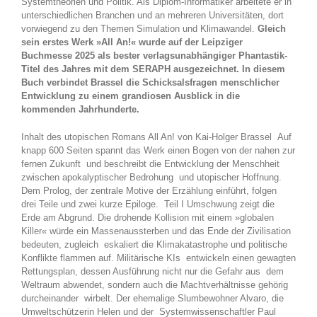
Systemtheorien und Politik. Als Diplom-Informatiker arbeitete er in
unterschiedlichen Branchen und an mehreren Universitäten, dort
vorwiegend zu den Themen Simulation und Klimawandel.
Gleich
sein erstes Werk »All An!« wurde auf der Leipziger
Buchmesse 2025 als bester verlagsunabhängiger Phantastik-
Titel des Jahres mit dem SERAPH ausgezeichnet. In diesem
Buch verbindet Brassel die Schicksalsfragen menschlicher
Entwicklung zu einem grandiosen Ausblick in die
kommenden Jahrhunderte.
Inhalt des utopischen Romans All An! von Kai-Holger Brassel Auf
knapp 600 Seiten spannt das Werk einen Bogen von der nahen zur
fernen Zukunft und beschreibt die Entwicklung der Menschheit
zwischen apokalyptischer Bedrohung und utopischer Hoffnung.
Dem Prolog, der zentrale Motive der Erzählung einführt, folgen
drei Teile und zwei kurze Epiloge. Teil I Umschwung zeigt die
Erde am Abgrund. Die drohende Kollision mit einem »globalen
Killer« würde ein Massenaussterben und das Ende der Zivilisation
bedeuten, zugleich eskaliert die Klimakatastrophe und politische
Konflikte flammen auf. Militärische KIs entwickeln einen gewagten
Rettungsplan, dessen Ausführung nicht nur die Gefahr aus dem
Weltraum abwendet, sondern auch die Machtverhältnisse gehörig
durcheinander wirbelt. Der ehemalige Slumbewohner Alvaro, die
Umweltschützerin Helen und der Systemwissenschaftler Paul