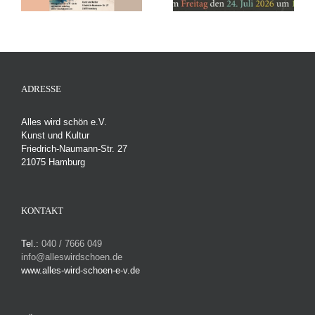
24. Juli 2026 um 19 Uhr
20.06.26
r
ADRESSE
Alles wird schön e.V.
Kunst und Kultur
Friedrich-Naumann-Str. 27
21075 Hamburg
KONTAKT
Tel.:
040 / 7666 049
info@alleswirdschoen.de
www.alles-wird-schoen-e-v.de