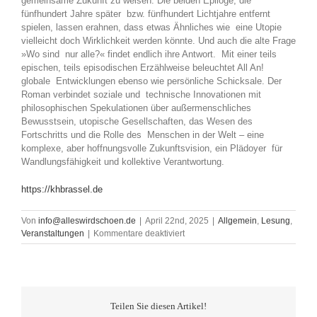
gemeinsame Zukunft zu weisen. Die beiden Epiloge, die
fünfhundert Jahre später bzw. fünfhundert Lichtjahre entfernt
spielen, lassen erahnen, dass etwas Ähnliches wie eine Utopie
vielleicht doch Wirklichkeit werden könnte. Und auch die alte Frage
»Wo sind nur alle?« findet endlich ihre Antwort. Mit einer teils
epischen, teils episodischen Erzählweise beleuchtet All An!
globale Entwicklungen ebenso wie persönliche Schicksale. Der
Roman verbindet soziale und technische Innovationen mit
philosophischen Spekulationen über außermenschliches
Bewusstsein, utopische Gesellschaften, das Wesen des
Fortschritts und die Rolle des Menschen in der Welt – eine
komplexe, aber hoffnungsvolle Zukunftsvision, ein Plädoyer für
Wandlungsfähigkeit und kollektive Verantwortung.
https://khbrassel.de
Von
info@alleswirdschoen.de
|
April 22nd, 2025
|
Allgemein
,
Lesung
,
für
Veranstaltungen
|
Kommentare deaktiviert
Lesung:
All
An!
von
Kai-
Teilen Sie diesen Artikel!
Holger