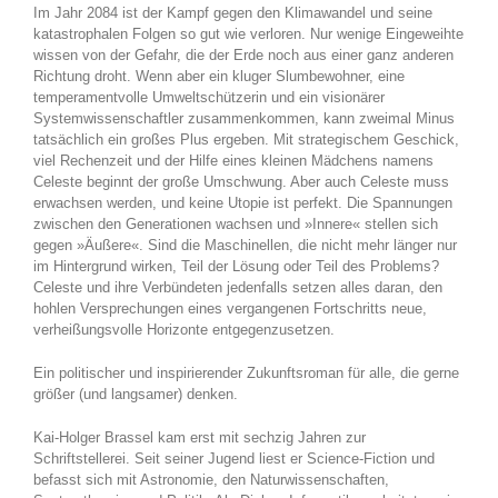
Im Jahr 2084 ist der Kampf gegen den Klimawandel und seine
katastrophalen Folgen so gut wie verloren. Nur wenige Eingeweihte
wissen von der Gefahr, die der Erde noch aus einer ganz anderen
Richtung droht. Wenn aber ein kluger Slumbewohner, eine
temperamentvolle Umweltschützerin und ein visionärer
Systemwissenschaftler zusammenkommen, kann zweimal Minus
tatsächlich ein großes Plus ergeben. Mit strategischem Geschick,
viel Rechenzeit und der Hilfe eines kleinen Mädchens namens
Celeste beginnt der große Umschwung. Aber auch Celeste muss
erwachsen werden, und keine Utopie ist perfekt. Die Spannungen
zwischen den Generationen wachsen und »Innere« stellen sich
gegen »Äußere«. Sind die Maschinellen, die nicht mehr länger nur
im Hintergrund wirken, Teil der Lösung oder Teil des Problems?
Celeste und ihre Verbündeten jedenfalls setzen alles daran, den
hohlen Versprechungen eines vergangenen Fortschritts neue,
verheißungsvolle Horizonte entgegenzusetzen.
Ein politischer und inspirierender Zukunftsroman für alle, die gerne
größer (und langsamer) denken.
Kai-Holger Brassel kam erst mit sechzig Jahren zur
Schriftstellerei. Seit seiner Jugend liest er Science-Fiction und
befasst sich mit Astronomie, den Naturwissenschaften,