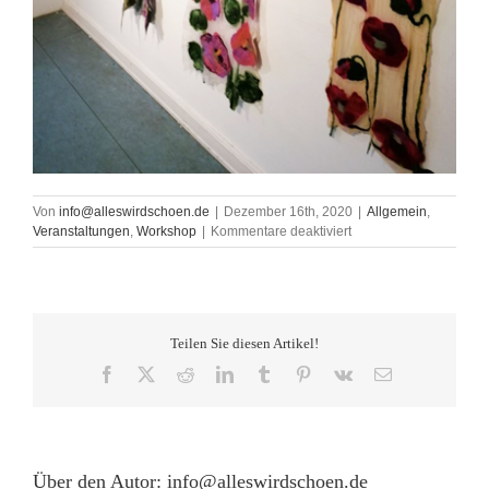
Von
info@alleswirdschoen.de
|
Dezember 16th, 2020
|
Allgemein
,
für
Veranstaltungen
,
Workshop
|
Kommentare deaktiviert
Verschoben
/
Filzkunst
Workshop
Sa,
Teilen Sie diesen Artikel!
20.02.2021,
11
Facebook
X
Reddit
LinkedIn
Tumblr
Pinterest
Vk
E-
–
Mail
14
Uhr
Über den Autor:
info@alleswirdschoen.de