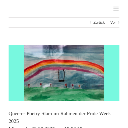
Zum
Inhalt
springen
Zurück
Vor
Zeige
grösseres
Bild
Queerer Poetry Slam im Rahmen der Pride Week
2025