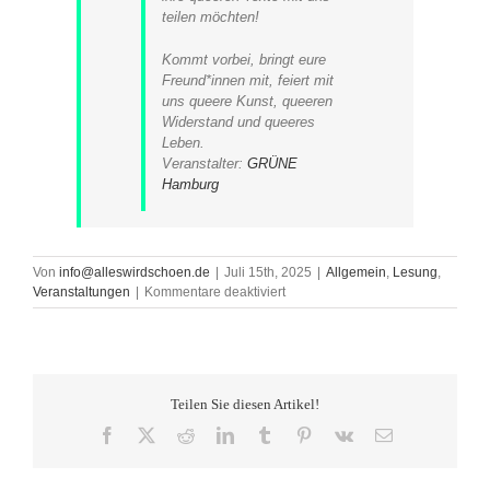
teilen möchten!
Kommt vorbei, bringt eure
Freund*innen mit, feiert mit
uns queere Kunst, queeren
Widerstand und queeres
Leben.
Veranstalter:
GRÜNE
Hamburg
Von
info@alleswirdschoen.de
|
Juli 15th, 2025
|
Allgemein
,
Lesung
,
für
Veranstaltungen
|
Kommentare deaktiviert
Queerer
Poetry
Slam
im
Rahmen
Teilen Sie diesen Artikel!
der
Pride
Facebook
X
Reddit
LinkedIn
Tumblr
Pinterest
Vk
E-
Week
Mail
2025
Mittwoch,