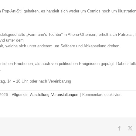
m Pop-Art-Stil gehalten, es handelt sich weder um Comics noch um Illustratio
elsgeschäfts „Fairmann’s Tochter“ in Altona-Ottensen, erholt sich Patrizia „
and unter dem
alt, welche sich unter anderem um Selfcare und Abkapselung drehen.
nlichen Emotionen, als auch von politischen Ereignissen geprägt. Dabei stell
.
ag, 14 – 18 Uhr, oder nach Vereinbarung
für
 2026
|
Allgemein
,
Ausstellung
,
Veranstaltungen
|
Kommentare deaktiviert
„Salon
der
Ungewoll
Vernissa
Freitag
den
Facebo
X
24.