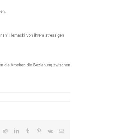
nen.
Trish“ Hernacki von ihrem stressigen
en die Arbeiten die Beziehung zwischen
ten“
ge,
ok
Reddit
LinkedIn
Tumblr
Pinterest
Vk
E-
Mail