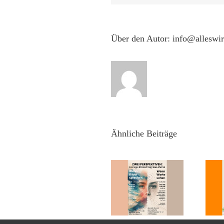
Über den Autor:
info@alleswi
Die Gruppe
Ähnliche Beiträge
Malrausch zeigt
neue Arbeiten –
ZWEI
PERSPEKTIVEN
TEIL EINS „Wenn
Festival – Umsonst
Bilder sprechen“
& Draußen –
Vernissage: So,
Freitag, 19.06.26
09.08.2026 15:00
und Samstag,
Uhr
20.06.26