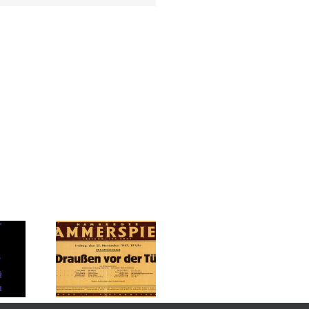
Die Gruppe
Malrausch zeigt
neue Arbeiten –
ZWEI
en vor der
PERSPEKTIVEN
n Wolfgang
TEIL EINS „Wenn
Festival – Umsonst
rchert
Bilder sprechen“
& Draußen –
g, 30.Mai
Vernissage: So,
Freitag, 19.06.26
m 20 Uhr –
09.08.2026 15:00
und Samstag,
lub bei Alles
Uhr
20.06.26