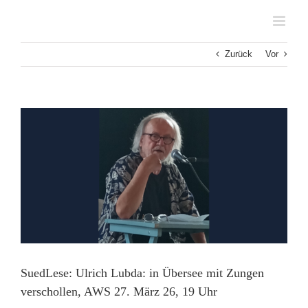
Zum
Inhalt
springen
Zurück
Vor
Zeige
grösseres
Bild
SuedLese: Ulrich Lubda: in Übersee mit Zungen
verschollen, AWS 27. März 26, 19 Uhr