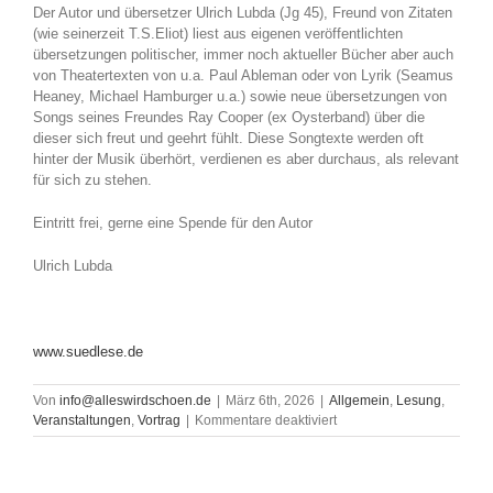
Der Autor und übersetzer Ulrich Lubda (Jg 45), Freund von Zitaten
(wie seinerzeit T.S.Eliot) liest aus eigenen veröffentlichten
übersetzungen politischer, immer noch aktueller Bücher aber auch
von Theatertexten von u.a. Paul Ableman oder von Lyrik (Seamus
Heaney, Michael Hamburger u.a.) sowie neue übersetzungen von
Songs seines Freundes Ray Cooper (ex Oysterband) über die
dieser sich freut und geehrt fühlt. Diese Songtexte werden oft
hinter der Musik überhört, verdienen es aber durchaus, als relevant
für sich zu stehen.
Eintritt frei, gerne eine Spende für den Autor
Ulrich Lubda
www.suedlese.de
Von
info@alleswirdschoen.de
|
März 6th, 2026
|
Allgemein
,
Lesung
,
für
Veranstaltungen
,
Vortrag
|
Kommentare deaktiviert
SuedLese:
Ulrich
Lubda: