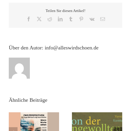
in
Übersee
Teilen Sie diesen Artikel!
mit
Zungen
Facebook
X
Reddit
LinkedIn
Tumblr
Pinterest
Vk
E-
verschollen,
Mail
AWS
27.
März
26,
Über den Autor:
info@alleswirdschoen.de
19
Uhr
Ähnliche Beiträge
h
–
EN
„Salon der
Festival – Umsonst &