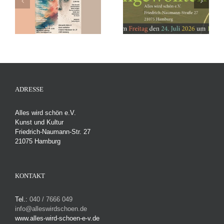
Ungewollten“
Draußen – Freitag,
Vernissage, Freitag den
19.06.26 und Samstag,
r
24. Juli 2026 um 19 Uhr
20.06.26
r
ADRESSE
Alles wird schön e.V.
Kunst und Kultur
Friedrich-Naumann-Str. 27
21075 Hamburg
KONTAKT
Tel.:
040 / 7666 049
info@alleswirdschoen.de
www.alles-wird-schoen-e-v.de