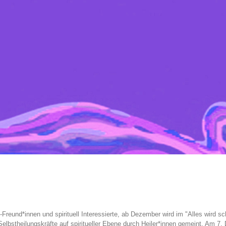
reund*innen und spirituell Interessierte, ab Dezember wird im "Alles wird sc
Selbstheilungskräfte auf spiritueller Ebene durch Heiler*innen gemeint. Am 7.