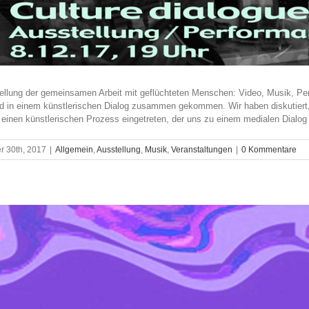
ellung der gemeinsamen Arbeit mit geflüchteten Menschen: Video, Musik, Per
d in einem künstlerischen Dialog zusammen gekommen. Wir haben diskutier
inen künstlerischen Prozess eingetreten, der uns zu einem medialen Dialog mit
 30th, 2017
|
Allgemein
,
Ausstellung
,
Musik
,
Veranstaltungen
|
0 Kommentare