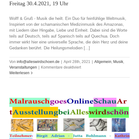
Freitag 30.4.2021, 19 Uhr
Wolff & Gruß - Musik die heilt. Ein Duo für feinfühlige Weltmusik,
Inspiriert von der schamanischen Medizinmusik des Amazonas,
mit Liedern über Hingabe, Liebe und Einheit. Dabei sind die Worte
teils auf Deutsch, teils auf Spanisch teils auf Quechua. Doch
immer wirkt hier eine universelle Sprache, die dein Herz und deine
Gedanken berührt. Die Heilungsmelodien [...]
Von
info@alleswirdschoen.de
|
April 28th, 2021
|
Allgemein
,
Musik
,
für
Veranstaltungen
|
Kommentare deaktiviert
Livestream:
Weiterlesen
Wolff
&
Gruß
–
Musik
die
heilt.
Freitag
30.4.2021,
19
Uhr