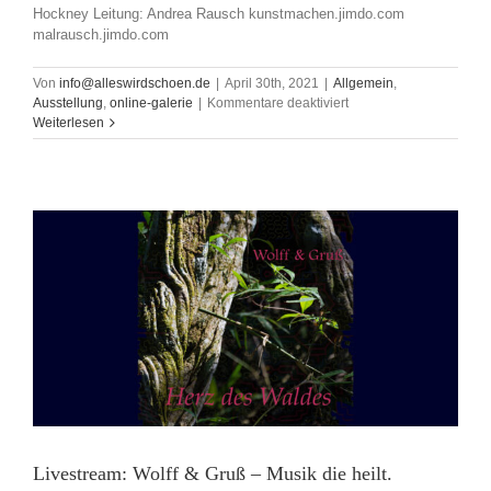
Hockney Leitung: Andrea Rausch kunstmachen.jimdo.com
malrausch.jimdo.com
Von
info@alleswirdschoen.de
|
April 30th, 2021
|
Allgemein
,
für
Ausstellung
,
online-galerie
|
Kommentare deaktiviert
Online
Weiterlesen
Galerie
Arbeiten
von
Kursteilnehmerinnen
aus
den
onlineKursen
Livestream: Wolff & Gruß – Musik die heilt.