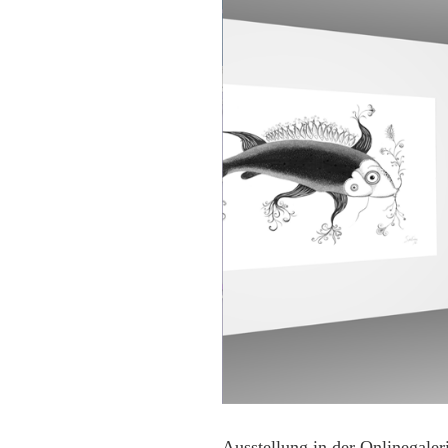
Comic
Art
2
VERNISSAGE
Samstag,
14.10.2023
ab
19
Uhr
Ausstellung in der Onlinegaler