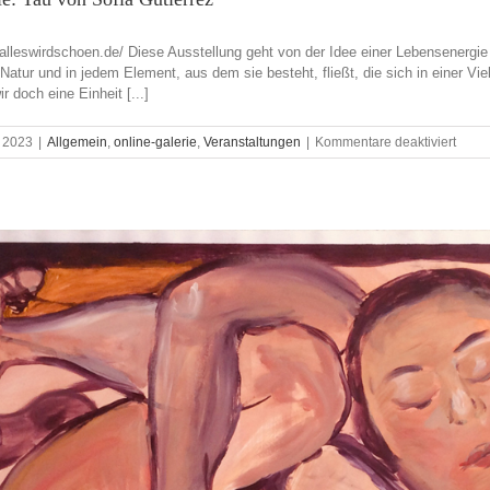
e-alleswirdschoen.de/ Diese Ausstellung geht von der Idee einer Lebensenergie
Natur und in jedem Element, aus dem sie besteht, fließt, die sich in einer Vi
ir doch eine Einheit [...]
für
, 2023
|
Allgemein
,
online-galerie
,
Veranstaltungen
|
Kommentare deaktiviert
Ausst
in
der
Onlin
Tau
von
Sofia