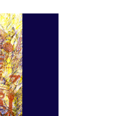
„Mama
arbeitet
mit
Lisa“
Lisa
Tschorn
&
Nadja
Rich
Vernissage
Fr.
18.3.,
18
Uhr.