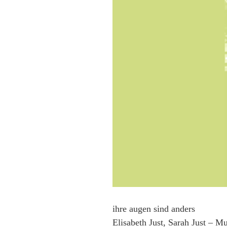
Alles
wird
schön
e.V.
ihre augen sind anders
Elisabeth Just, Sarah Just – M