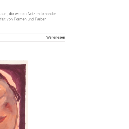
 aus, die wie ein Netz miteinander
elfalt von Formen und Farben
Weiterlesen
ellung
egalerie:
 Gutiérrez