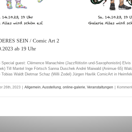
ES SEIN / Comic Art 2
.2023 ab 19 Uhr
3 Special guest: Clémence Manachère (Jazzflötistin und-Saxophonistin) Elvis
ek) Till Mantel Inge Förtsch Sanna Duschek André Maiwald (Animue 65) Wal
Tobias Waldt Dietmar Schaz (Willi Zodel) Jürgen Havlik ComicArt in Heimfeld, 
r 26th, 2023
|
Allgemein
,
Ausstellung
,
online-galerie
,
Veranstaltungen
|
Komment