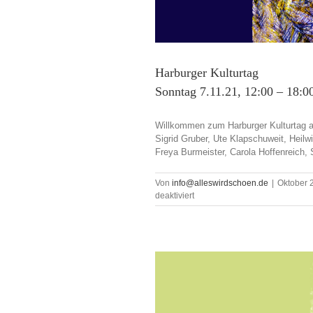
Harburger Kulturtag
Sonntag 7.11.21, 12:00 – 18:00
Willkommen zum Harburger Kulturtag am
Sigrid Gruber, Ute Klapschuweit, Heilw
Freya Burmeister, Carola Hoffenreich, 
Von
info@alleswirdschoen.de
|
Oktober 
für
deaktiviert
Harburger
Kulturtag
Sonntag
7.11.21,
12:00
–
18:00
Uhr
bei