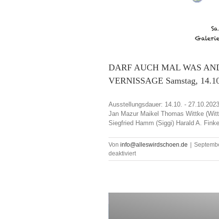
DARF AUCH MAL WAS ANDER
VERNISSAGE Samstag, 14.10
Ausstellungsdauer: 14.10. - 27.10.202
Jan Mazur Maikel Thomas Wittke (Witt
Siegfried Hamm (Siggi) Harald A. Finke 
Von
info@alleswirdschoen.de
|
Septembe
für
deaktiviert
DARF
AUCH
MAL
WAS
ANDERES
SEIN
/