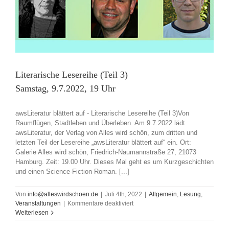
2022,
19
h
Literarische Lesereihe (Teil 3)
Samstag, 9.7.2022, 19 Uhr
awsLiteratur blättert auf - Literarische Lesereihe (Teil 3)Von
Raumflügen, Stadtleben und Überleben Am 9.7.2022 lädt
awsLiteratur, der Verlag von Alles wird schön, zum dritten und
letzten Teil der Lesereihe „awsLiteratur blättert auf“ ein. Ort:
Galerie Alles wird schön, Friedrich-Naumannstraße 27, 21073
Hamburg. Zeit: 19.00 Uhr. Dieses Mal geht es um Kurzgeschichten
und einen Science-Fiction Roman. [...]
Von
info@alleswirdschoen.de
|
Juli 4th, 2022
|
Allgemein
,
Lesung
,
für
Veranstaltungen
|
Kommentare deaktiviert
Literarische
Weiterlesen
Lesereihe