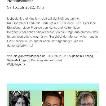
Hofkunstbühne
Sa 16.Juli 2022, 19 h
Liebeslyrik und Musik im Juli auf der Hofkunstbühne,
Kultursommer Landkreis HarburgSa 16.Juli 2022, 19 h Herzliche
Einladung! Liebe Freunde von Kunst und Kultur, liebe
Bergbesucher,schon Shakespeare ließ die Frage aufkommen, was
für ein Werkstück, was für ein Geschöpf der Mensch wäre - und in
HAIR haben wir es später nach 68 mitgesungen. als wir
demonstrierten [...]
Von
info@alleswirdschoen.de
|
Juli 6th, 2022
|
Allgemein
,
Lesung
,
für
Veranstaltungen
|
Kommentare deaktiviert
Liebeslyrik
Weiterlesen
und
Musik
im
Juli
auf
der
Hofkunstbühne
Sa
16.Juli