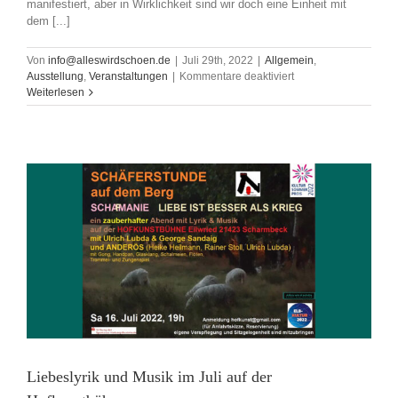
manifestiert, aber in Wirklichkeit sind wir doch eine Einheit mit
dem [...]
Von
info@alleswirdschoen.de
|
Juli 29th, 2022
|
Allgemein
,
für
Ausstellung
,
Veranstaltungen
|
Kommentare deaktiviert
Vernissage:
Weiterlesen
„Tau“
von
und
mit
Sofia
Gutierrez
Freitag,
12.8.22,
19Uhr
Liebeslyrik und Musik im Juli auf der