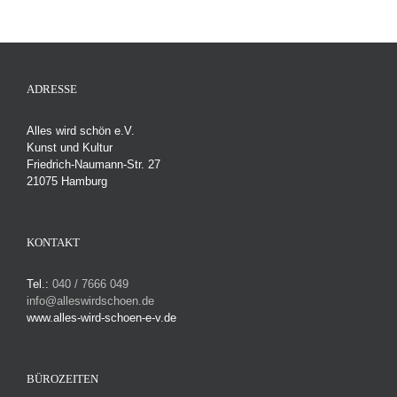
(Teil
3)
Samstag,
9.7.2022,
19
Uhr
ADRESSE
Alles wird schön e.V.
Kunst und Kultur
Friedrich-Naumann-Str. 27
21075 Hamburg
KONTAKT
Tel.:
040 / 7666 049
info@alleswirdschoen.de
www.alles-wird-schoen-e-v.de
BÜROZEITEN