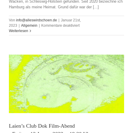
Wacken, in Schleswig-Holstein gefunden. Seit 2020 bezeichne ich
Hamburg als meine Heimat. Grund dafür war der [...]
Von
info@alleswirdschoen.de
|
Januar 21st,
für
2023
|
Allgemein
|
Kommentare deaktiviert
Moris
Weiterlesen
Wlotzki
–
Vernissage
–
Samstag
4.2.2023,
18
Uhr
Laien’s Club Dok Film-Abend