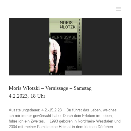
Zum
Inhalt
springen
Moris Wlotzki – Vernissage – Samstag
4.2.2023, 18 Uhr
Ausstelungsdauer: 4.2.-15.2.23 ~ Du führst das Leben, welches
ich mir immer gewünscht habe. Durch dein Erleben im Leben,
führe ich ein Zweites. ~ 1993 geboren in Nordrhein- Westfalen und
2004 mit meiner Familie eine Heimat in dem kleinen Dörfchen