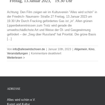
Freitag, 13.Januar 2023, 19.30 Uhr
Achtung: Den Film zeigen wir im Kulturverein "Alles wird schön" in
der Friedrich- Naumann- Straße 27 Freitag, 13.Januar 2023 um
19.30 Uhr Durch Fracking gefördertes Gas ist „in“. Allen grünen
Lippenbekenntnissen zum Trotz wird gerade die
umweltschädlichste Art und Weise der Öl- und Gasgewinnung
gefördert – der „Sieg über Russland“ hat Priorität. Die grüne Basis
[...]
Von
info@alleswirdschoen.de
|
Januar 10th, 2023
|
Allgemein
,
Kino
,
für
Veranstaltungen
|
Kommentare deaktiviert
Laien’s
Weiterlesen
Club
Dok
Film-
Abend
Freitag,
13.Januar
ADRESSE
2023,
19.30
Alles wird schön e.V.
Uhr
Kunst und Kultur