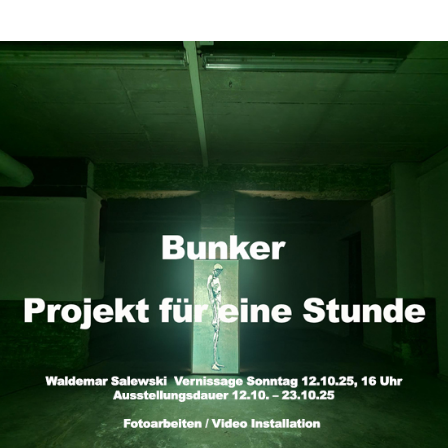
Ver
Sam
25.
19
Uhr,
Mid
am
Kult
Son
02.
12
–
18
Uhr