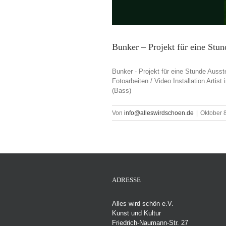
Bunker – Projekt für eine Stu
Bunker - Projekt für eine Stunde Auss
Fotoarbeiten / Video Installation Arti
(Bass)
Von
info@alleswirdschoen.de
|
Oktober 
ADRESSE
Alles wird schön e.V.
Kunst und Kultur
Friedrich-Naumann-Str. 27