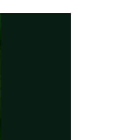
nissage:
stag,
10.2025,
issage
urtag:
ntag,
11.2025,