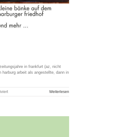
tungsjahre in frankfurt (az, nicht
harburg arbeit als angestellte, dann in
für
viert
Weiterlesen
Vorort
–
menschenspuren
in
harburg
und
anderswo
bilder