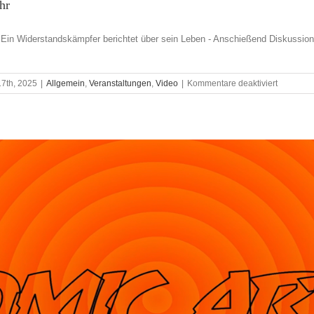
hr
in Widerstandskämpfer berichtet über sein Leben - Anschießend Diskussion V
für
17th, 2025
|
Allgemein
,
Veranstaltungen
,
Video
|
Kommentare deaktiviert
Film:
Geklaute
Jugend
–
Herman
van
Hasselt,
Buchenwa
20239
Mittwoch,
12.Nov.
2025,
19
Uhr