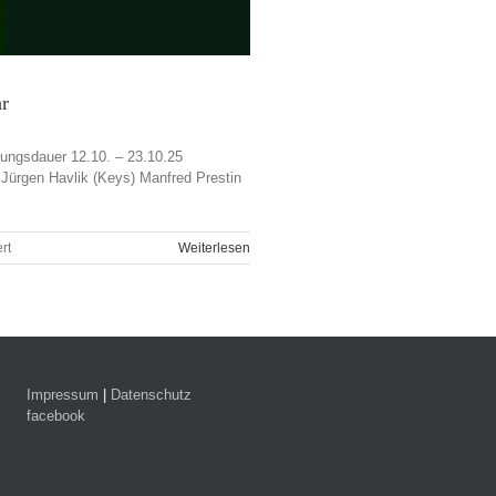
hr
lungsdauer 12.10. – 23.10.25
 Jürgen Havlik (Keys) Manfred Prestin
für
rt
Weiterlesen
Bunker
–
Projekt
für
eine
Stunde,
Waldemar
Impressum
|
Datenschutz
Sulewski,
facebook
Vernissage:
Sonntag
12.10.25,
16