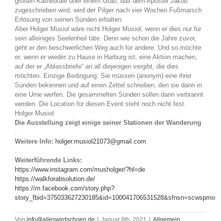
großen Kathedrale über einem Grab, das dem Apostel Jakob
zugeschrieben wird, wird der Pilger nach vier Wochen Fußmarsch
Erlösung von seinen Sünden erhalten.
Aber Holger Musiol wäre nicht Holger Musiol, wenn er dies nur für
sein alleiniges Seelenheil täte. Denn wie schon die Jahre zuvor,
geht er den beschwerlichen Weg auch für andere. Und so möchte
er, wenn er wieder zu Hause in Harburg ist, eine Aktion machen,
auf der er „Ablassbriefe“ an all diejenigen vergibt, die dies
möchten. Einzige Bedingung: Sie müssen (anonym) eine ihrer
Sünden bekennen und auf einen Zettel schreiben, den sie dann in
eine Urne werfen. Die gesammelten Sünden sollen dann verbrannt
werden. Die Location für diesen Event steht noch nicht fest.
Holger Musiol
Die Ausstellung zeigt einige seiner Stationen der Wanderung
.
Weitere Info:
holger.musiol21073@gmail.com
.
Weiterführende Links:
https://www.instagram.com/musholger/?hl=de
https://walkforabsolution.de/
https://m.facebook.com/story.php?
story_fbid=375033627230185&id=100041706531528&sfnsn=scwspmo
Von
info@alleswirdschoen.de
|
Januar 8th, 2021
|
Allgemein
,