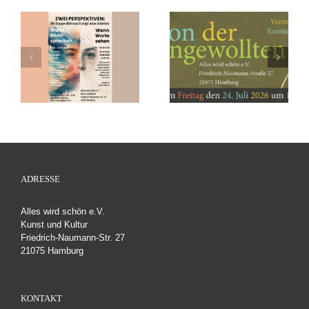
h
–
EN
„Salon der
Festival – Umsonst &
Ungewollten“
Draußen – Freitag,
Vernissage, Freitag den
19.06.26 und Samstag,
r
24. Juli 2026 um 19 Uhr
20.06.26
r
ADRESSE
Alles wird schön e.V.
Kunst und Kultur
Friedrich-Naumann-Str. 27
21075 Hamburg
KONTAKT