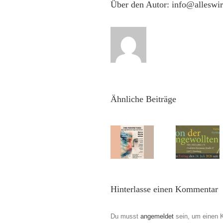
Über den Autor:
info@alleswi
Die
Gruppe
Malrausch
zeigt neue
Arbeiten –
ZWEI
Ähnliche Beiträge
PERSPEKTIVEN
TEIL
EINS
Festiv
„Wenn
„Salon der
Umso
Bilder
Ungewollten“
&
sprechen“
Vernissage,
Drauß
Vernissage:
Freitag
Freit
So,
den 24.
19.06
09.08.2026
Juli 2026
un
Hinterlasse einen Kommentar
15:00 Uhr
um 19 Uhr
Samst
TEIL
20.06
ZWEI
Du musst
angemeldet
sein, um einen 
„Wenn