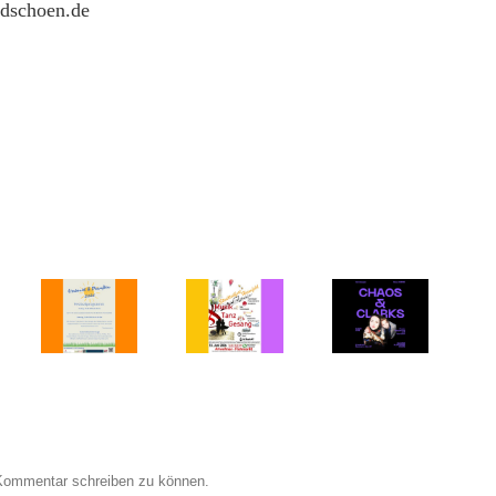
rdschoen.de
Die
Gruppe
Malrausch
zeigt neue
Arbeiten –
ZWEI
PERSPEKTIVE
TEIL
al –
EINS
nst
Vernissage:
„Wenn
Stadtteilfest
CHAOS &
Bilder
Heimfeld
en –
CLARKS
sprechen“
– Samstag,
ag,
– Neue
Vernissage:
13.06.26,
.26
Werke –
So,
14 – 22
d
6.6.2026,
09.08.2026
Uhr
ag,
18 Uhr
15:00 Uhr
.26
TEIL
ZWEI
Kommentar schreiben zu können.
„Wenn