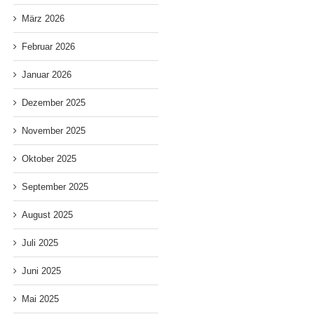
März 2026
Februar 2026
Januar 2026
Dezember 2025
November 2025
N
Oktober 2025
Festival –
September 2025
„Salon der
Umsonst
Ve
Stadtteilfest
Ungewollten“
&
C
Heimfeld
August 2025
Vernissage,
Draußen –
C
– Samstag,
Freitag
Freitag,
13.06.26,
den 24.
19.06.26
Juli 2025
14 – 22
Juli 2026
und
6
Uhr
um 19 Uhr
Samstag,
Juni 2025
20.06.26
Mai 2025