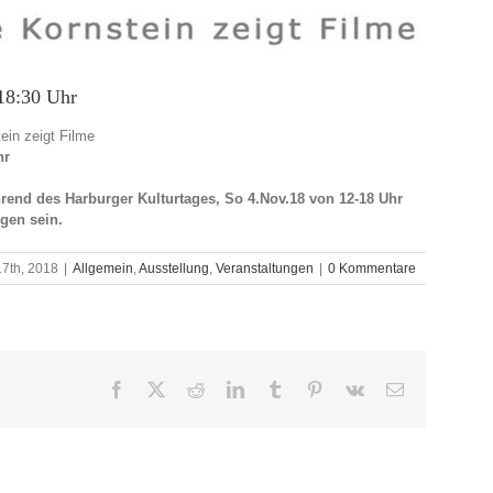
 18:30 Uhr
ein zeigt Filme
hr
hrend des Harburger Kulturtages, So 4.Nov.18 von 12-18 Uhr
igen sein.
17th, 2018
|
Allgemein
,
Ausstellung
,
Veranstaltungen
|
0 Kommentare
Facebook
X
Reddit
LinkedIn
Tumblr
Pinterest
Vk
E-
Mail