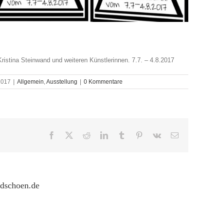
ristina Steinwand und weiteren Künstlerinnen. 7.7. – 4.8.2017
 2017
|
Allgemein
,
Ausstellung
|
0 Kommentare
Facebook
X
Reddit
LinkedIn
Tumblr
Pinterest
Vk
E-
Mail
rdschoen.de