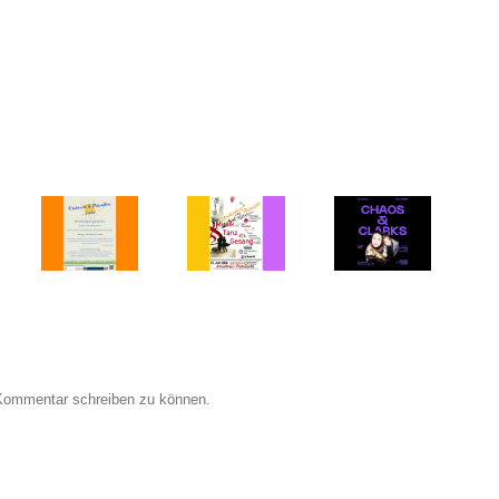
Die
Gruppe
Malrausch
zeigt neue
Arbeiten –
ZWEI
PERSPEKTIVE
TEIL
al –
EINS
nst
Vernissage:
„Wenn
Stadtteilfest
CHAOS &
Bilder
Heimfeld
en –
CLARKS
sprechen“
– Samstag,
ag,
– Neue
Vernissage:
13.06.26,
.26
Werke –
So,
14 – 22
d
6.6.2026,
09.08.2026
Uhr
ag,
18 Uhr
15:00 Uhr
.26
TEIL
ZWEI
Kommentar schreiben zu können.
„Wenn
Worte
sehen“
Vernissage:
So,