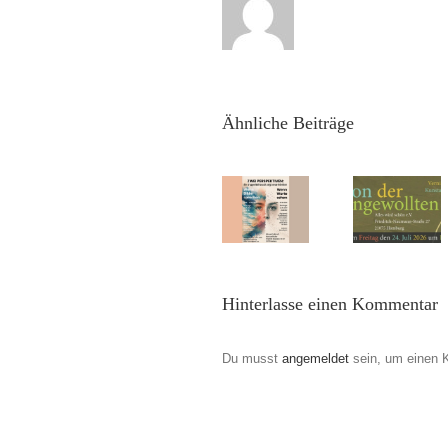
Die
Gruppe
Malrausch
zeigt neue
Arbeiten –
ZWEI
Ähnliche Beiträge
PERSPEKTIVEN
TEIL
EINS
Festiv
„Wenn
„Salon der
Umso
Bilder
Ungewollten“
&
sprechen“
Vernissage,
Drauß
Vernissage:
Freitag
Freit
So,
den 24.
19.06
09.08.2026
Juli 2026
un
Hinterlasse einen Kommentar
15:00 Uhr
um 19 Uhr
Samst
TEIL
20.06
ZWEI
Du musst
angemeldet
sein, um einen 
„Wenn
Worte
sehen“
Vernissage:
So,