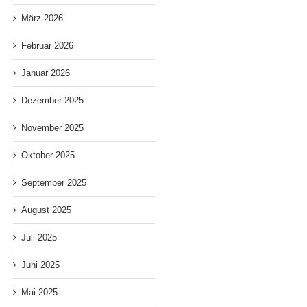
März 2026
Februar 2026
Januar 2026
N
Dezember 2025
Festival –
November 2025
„Salon der
Umsonst
Ve
Stadtteilfest
Ungewollten“
&
C
Heimfeld
Oktober 2025
Vernissage,
Draußen –
C
– Samstag,
Freitag
Freitag,
13.06.26,
September 2025
den 24.
19.06.26
14 – 22
Juli 2026
und
6
Uhr
August 2025
um 19 Uhr
Samstag,
20.06.26
Juli 2025
Juni 2025
Mai 2025